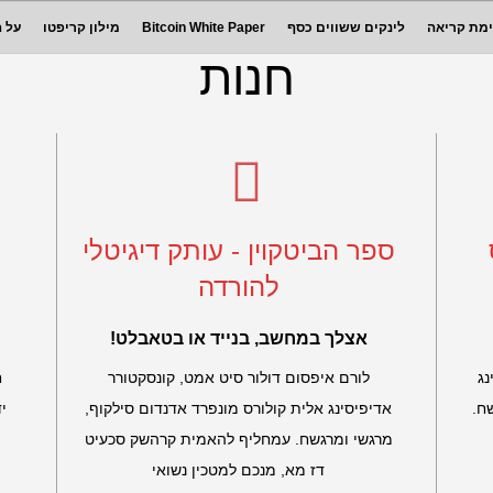
ביטקוין והעתיד הכ
מת קריאה
לינקים ששווים כסף
Bitcoin White Paper
מילון קריפטו
על 
חנות
ספר הביטקוין - עותק דיגיטלי
להורדה
אצלך במחשב, בנייד או בטאבלט!
נג
לורם איפסום דולור סיט אמט, קונסקטורר
ח
ח.
אדיפיסינג אלית קולורס מונפרד אדנדום סילקוף,
י
מרגשי ומרגשח. עמחליף להאמית קרהשק סכעיט
דז מא, מנכם למטכין נשואי